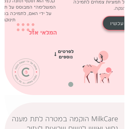
קלמי הוא תוסף ת
 המבוסס על תמציות צמחים לתמיכה
המשלימה* המבוסס
בהנקה.
על ידי האם, לת
קני עכשיו
המלאי אזל
לפרטים
נוספים
MilkCare הוקמה במטרה לתת מענה
נחוץ ואישי לנשים שרוצות לעזור