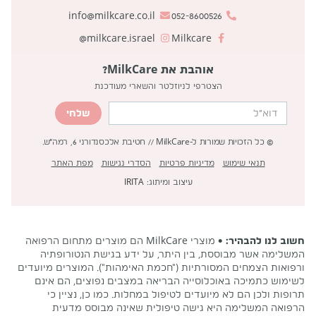
info@milkcare.co.il
052-8600526
milkcare.israel@
Milkcare
אוהבת את MilkCare?
הצטרפי לניוזלטר והשארי מעודכנת
שלחי
© כל הזכויות שמורות ל-MilkCare // חטיבת אלכסנדורני 6, רמה״ש.
תנאי שימוש
מדיניות פרטיות
הסדרי נגישות
מפת האתר
עיצוב ומיתוג:
IRITA
חשוב לנו להבהיר:
• מוצרי MilkCare הם מוצרים מתחום הרפואה
המשלימה אשר מבוססת, בין היתר, על ידע בגישת הנטורופתיה
ורפואות הצמחים המסורתיות ("חכמת האימהות"). המוצרים מיועדים
לשימוש כתמיכה באוכלוסייה הבריאה במצבים נפוצים, הם אינם
תרופות ולכן הם לא מיועדים לטיפול במחלות. כמו כן, נציין כי
הרפואה המשלימה היא גישה טיפולית שאינה מבוסס מדעית