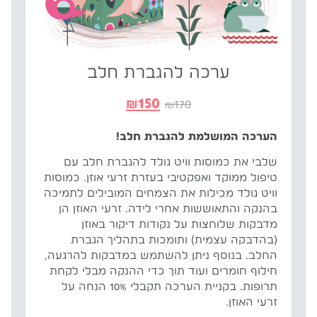
ערכה להגברת חלב
₪
150
₪
170
הערכה המושלמת להגברת חלב!
שלבי את כמוסות וויט גולד להגברת חלב עם
טיפול ממוקד ואפקטיבי בעזרת זרעי אוזן. כמוסות
וויט גולד מכילות את הצמחים המובילים לתמיכה
בהנקה והתאוששות אחרי לידה. זרעי האוזן הן
מדבקות שלוחצות על נקודות דיקור באוזן
(בהדבקה עצמית) ותומכות בתהליך הגברת
החלב. בנוסף ניתן להשתמש במדבקות להרגעה,
חילוף חומרים ועוד תוך כדי ההנקה מבלי לקחת
תרופות. בקניית הערכה תקבלי 10% הנחה על
זרעי האוזן.